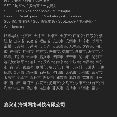
设计 / 开发 / 行销 / 综合服务
SEO / 响应式 / 多语言 / 外贸建站
SEO / HTML5 / Responsive / Multilingual
Design / Development / Marketing / Application
SeoH5定制建站
/
SeoH5标准版
/
SeoEase®
/
电商网站
/
Wordpress
/
城市导航
:
北京市
;
天津市
;
上海市
;
重庆市
;
广东省
;
江苏省
;
浙
江省
;
山东省
;
安徽省
;
福建省
;
安庆市
;
滨州市
;
蚌埠市
;
潮州市
;
常州市
;
常熟市
;
慈溪市
;
长沙市
;
成都市
;
东莞市
;
大连市
;
佛山
市
;
福州市
;
广州市
;
桂林市
;
惠州市
;
杭州市
;
湖州市
;
海宁市
;
合
肥市
;
江阴市
;
金华市
;
嘉兴市
;
济南市
;
济宁市
;
昆山市
;
昆明市
;
连云港
;
洛阳市
;
柳州市
;
茂名市
;
南京市
;
宁波市
;
南昌市
;
南宁
市
;
青岛市
;
秦皇岛
;
泉州市
;
瑞安市
;
日照市
;
深圳市
;
汕头市
;
顺
德市
;
苏州市
;
绍兴市
;
石家庄
;
沈阳市
;
太仓市
;
台州市
;
泰安市
;
太原市
;
无锡市
;
温州市
;
潍坊市
;
威海市
;
武汉市
;
芜湖市
;
徐州
市
;
萧山市
;
厦门市
;
西安市
;
扬州市
;
义乌市
;
永康市
;
烟台市
;
珠
海市
;
中山市
;
肇庆市
;
湛江市
;
张家港
;
淄博市
;
郑州市
;
更多
嘉兴市海博网络科技有限公司