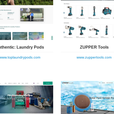
thentic: Laundry Pods
ZUPPER Tools
www.toplaundrypods.com
www.zuppertools.com