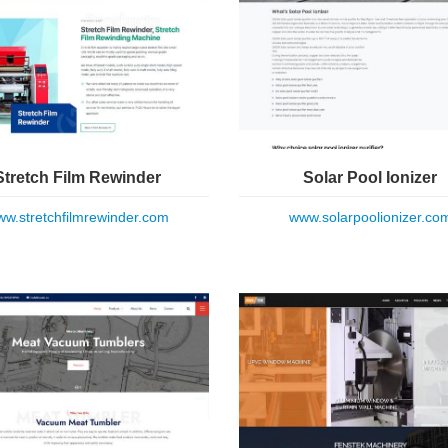
Stretch Film Rewinder
Solar Pool Ionizer
w.stretchfilmrewinder.com
www.solarpoolionizer.co