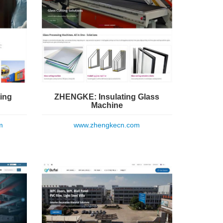
ing
ZHENGKE: Insulating Glass
Machine
m
www.zhengkecn.com